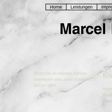
Home
Leistungen
Impr
Marcel 
Kon
Wenn Sie an meinem Service
Interessiert sind, dann schreiben
Sie mir doch.
Marce
Hand
Emai