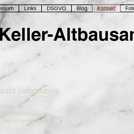
Kontakt
essum
Links
DSGVO
Blog
Fot
Keller-Altbausa
takt Information
l Keller
y: 017696366111
l:
marcel1.keller@gmx.de